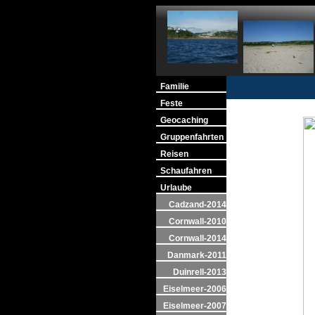
Familie
Feste
Geocaching
Gruppenfahrten
Reisen
Schaufahren
Urlaube
Cadzand-2014
Cornwall-2010
Cornwall-2014
Danmark-2011
Duinrell-2013
Eiselmeer-2006
Eiselmeer-2007