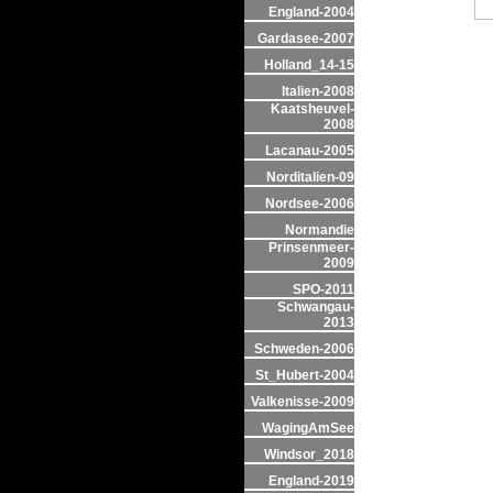
England-2004
Gardasee-2007
Holland_14-15
Italien-2008
Kaatsheuvel-
2008
Lacanau-2005
Norditalien-09
Nordsee-2006
Normandie
Prinsenmeer-
2009
SPO-2011
Schwangau-
2013
Schweden-2006
St_Hubert-2004
Valkenisse-2009
WagingAmSee
Windsor_2018
England-2019