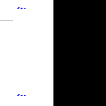
-Back-
-Back-