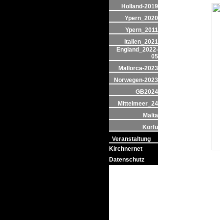
Holland-2019
Ypern_2020
Ypern_2011
Italien_2021
England_2022-
05
Mallorca-2023
Norwegen-2023
GB2024
Mittelmeer_24
Malta
Korfu
Veranstaltung
Kirchnernet
Datenschutz