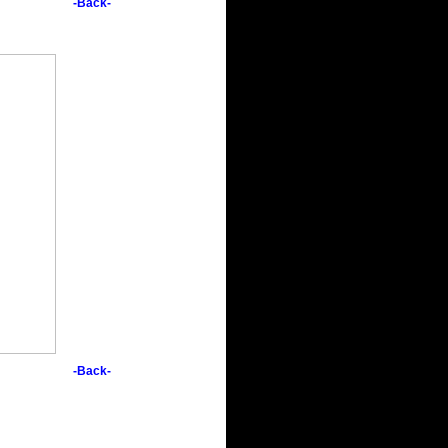
-Back-
-Back-