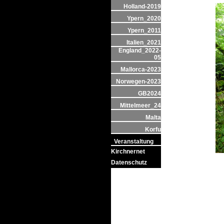
Holland-2019
Ypern_2020
Ypern_2011
Italien_2021
England_2022-
05
Mallorca-2023
Norwegen-2023
GB2024
Mittelmeer_24
Malta
Korfu
Veranstaltung
Kirchnernet
Datenschutz