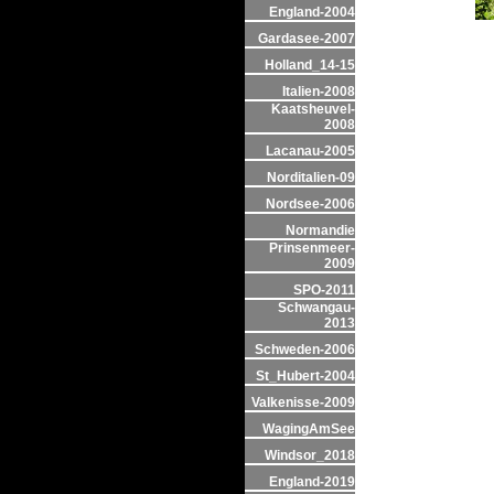
England-2004
Gardasee-2007
Holland_14-15
Italien-2008
Kaatsheuvel-
2008
Lacanau-2005
Norditalien-09
Nordsee-2006
Normandie
Prinsenmeer-
2009
SPO-2011
Schwangau-
2013
Schweden-2006
St_Hubert-2004
Valkenisse-2009
WagingAmSee
Windsor_2018
England-2019