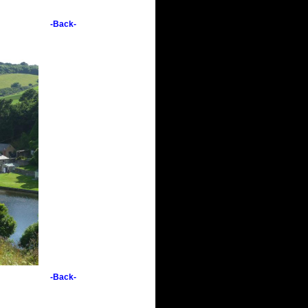
-Back-
-Back-