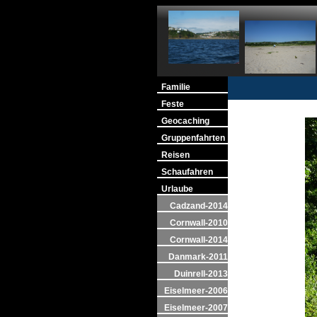
Familie
Feste
Geocaching
Gruppenfahrten
Reisen
Schaufahren
Urlaube
Cadzand-2014
Cornwall-2010
Cornwall-2014
Danmark-2011
Duinrell-2013
Eiselmeer-2006
Eiselmeer-2007