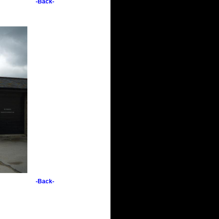
-Back-
-Back-